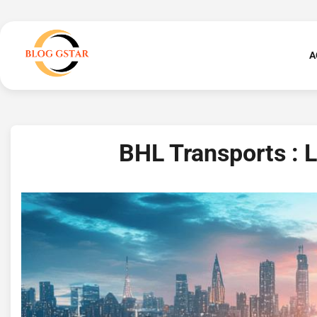
Skip
to
content
A
BHL Transports : L