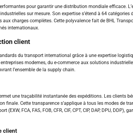
erformantes pour garantir une distribution mondiale efficace. L’e
 industrielles sur mesure. Son expertise s’étend à 64 catégories 
lis aux charges complètes. Cette polyvalence fait de BHL Transpor
hés internationaux.
tion client
tandards du transport international grâce à une expertise logistiq
ntreprises modernes, du e-commerce aux solutions industrielles
vrant l’ensemble de la supply chain.
t une traçabilité instantanée des expéditions. Les clients bénéf
n finale. Cette transparence s’applique à tous les modes de transp
ort (EXW, FCA, FAS, FOB, CFR, CIF, CPT, CIP, DAP, DPU, DDP), gar
 client